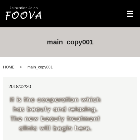
メ
main_copy001
HOME
main_copy001
2018/02/20