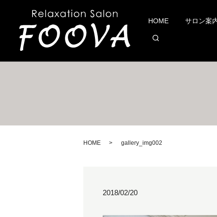
HOME
サロン案
search
HOME
gallery_img002
2018/02/20